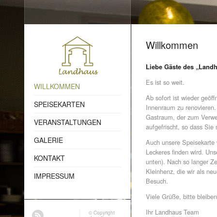
Willkommen
Liebe Gäste des „Land
Es ist so weit.
WILLKOMMEN
Ab sofort ist wieder geöf
SPEISEKARTEN
Innenraum zu renovieren
Gastraum, der zum Verwei
VERANSTALTUNGEN
aufgefrischt, so dass Si
GALERIE
Auch unsere Speisekarte w
Leckeres finden wird. Uns
KONTAKT
unten). Nach so langer Ze
Kleinhenz, die wir als ne
IMPRESSUM
Besuch.
Viele Grüße, bitte bleibe
Ihr Landhaus Team
© Copyright